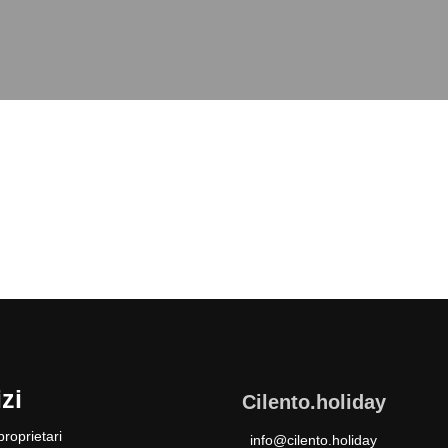
zi
Cilento.holiday
roprietari
info@cilento.holiday