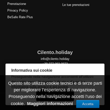
Prenotazione
Le tue prenotazioni
Privacy Policy
BeSafe Rate Plus
Cilento.holiday
info@cilento.holiday
+39 377 083 0873
Informativa sui cookie
Proseguendo nella navigazione acconsenti all’utilizzo
dei cookie secondo quanto indicato nella nostra
Questo sito utilizza cookie tecnici e di terze parti
informativa sulla privacy e sui cookie
.
per migliorare l’esperienza di navigazione.
Accetta tutti
Proseguendo nella navigazione accetti l’uso dei
cookie.
Maggiori informazioni
Accetta