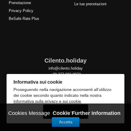
Prenotazione
Le tue prenotazioni
Privacy Policy
BeSafe Rate Plus
Cilento.holiday
info@cilento.holiday
+39 377 083 0873
Informativa sui cookie
Proseguendo nella navigazione acconsenti all’utilizzo
dei cookie secondo quanto indicato nella nostra
informativa sulla privacy e sui cookie
.
Accetta tutti
Cookies Message
Cookie Further Information
Accetta