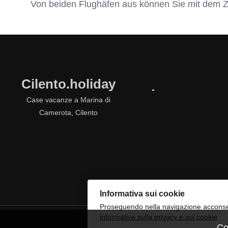
Von beiden Flughäfen aus können Sie mit dem Z
Cilento.holiday
Case vacanze a Marina di
Camerota, Cilento
Informativa sui cookie
Proseguendo nella navigazione acconsent
informativa sulla privacy e sui cookie
.
Co