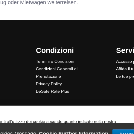
ug oder Mietwagen weiterreisen.
Condizioni
Servi
Termini e Condizioni
Accesso p
Condizioni Generali di
Affida il 
Prenotazione
Le tue pr
Privacy Policy
BeSafe Rate Plus
i all’utilizzo dei cookie secondo quanto indicato nella nostra
okies Message
Cookie Further Information