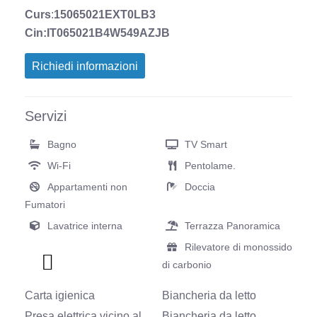
Curs
:
15065021EXT0LB3
Cin:
IT065021B4W549AZJB
Richiedi informazioni
Servizi
Bagno
TV Smart
Wi-Fi
Pentolame.
Appartamenti non
Doccia
Fumatori
Lavatrice interna
Terrazza Panoramica
Rilevatore di monossido
di carbonio
Carta igienica
Biancheria da letto
Presa elettrica vicino al
Biancheria da letto