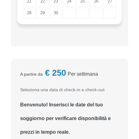
21
22
23
24
25
26
27
28
29
30
€
250
Per settimana
A partire da
Seleziona una data di check-in e check-out
Benvenuto! Inserisci le date del tuo
soggiorno per verificare disponibilità e
prezzi in tempo reale.