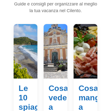
Guide e consigli per organizzare al meglio
la tua vacanza nel Cilento.
Le
Cosa
Cosa
10
vedere
mangiar
spiagge
a
a