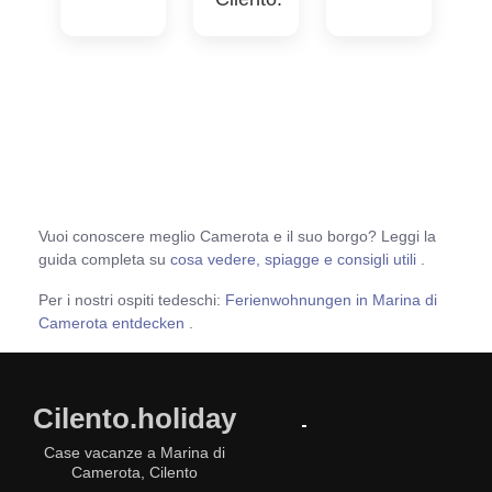
Vuoi conoscere meglio Camerota e il suo borgo? Leggi la
guida completa su
cosa vedere, spiagge e consigli utili
.
Per i nostri ospiti tedeschi:
Ferienwohnungen in Marina di
Camerota entdecken
.
Cilento.holiday
Case vacanze a Marina di
Camerota, Cilento