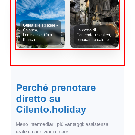
Guida alle spiagge •
Calanca,
La costa di
Lentiscelle, Cala
Camerota • sentieri,
Bianca
panorami e calette
Perché prenotare
diretto su
Cilento.holiday
Meno intermediari, più vantaggi: assistenza
reale e condizioni chiare.