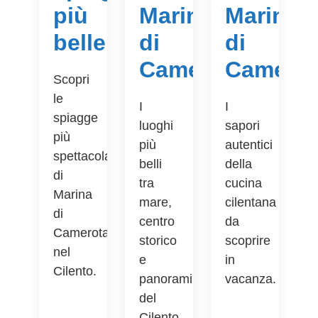
più
Marina
Marina
belle
di
di
Camerota
Camerot
Scopri
le
I
I
spiagge
luoghi
sapori
più
più
autentici
spettacolari
belli
della
di
tra
cucina
Marina
mare,
cilentana
di
centro
da
Camerota
storico
scoprire
nel
e
in
Cilento.
panorami
vacanza.
del
Cilento.