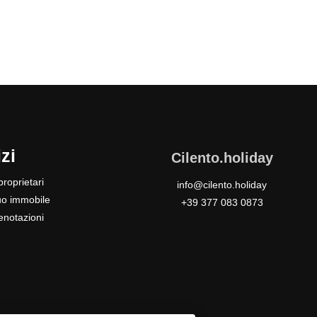
zi
Cilento.holiday
roprietari
info@cilento.holiday
tuo immobile
+39 377 083 0873
enotazioni