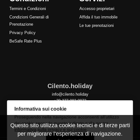
Termini e Condizioni
Accesso proprietari
Condizioni Generali di
Affida il tuo immobile
Prenotazione
Le tue prenotazioni
Privacy Policy
BeSafe Rate Plus
Cilento.holiday
info@cilento.holiday
+39 377 083 0873
Informativa sui cookie
Proseguendo nella navigazione acconsenti all’utilizzo
dei cookie secondo quanto indicato nella nostra
Questo sito utilizza cookie tecnici e di terze parti
informativa sulla privacy e sui cookie
.
per migliorare l’esperienza di navigazione.