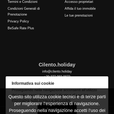
Termini e Condizioni
Accesso proprietari
Condizioni Generali di
Affida il tuo immobile
Prenotazione
Le tue prenotazioni
Privacy Policy
BeSafe Rate Plus
Cilento.holiday
info@cilento.holiday
+39 377 083 0873
Informativa sui cookie
Proseguendo nella navigazione acconsenti all’utilizzo
dei cookie secondo quanto indicato nella nostra
Questo sito utilizza cookie tecnici e di terze parti
informativa sulla privacy e sui cookie
.
per migliorare l’esperienza di navigazione.
Accetta tutti
Proseguendo nella navigazione accetti l’uso dei