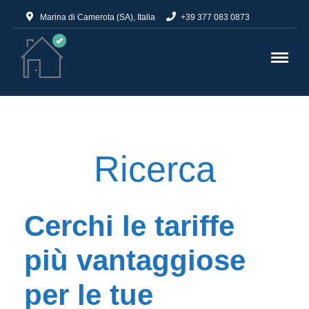
Marina di Camerota (SA), Italia
+39 377 083 0873
Ricerca
Cerchi le tariffe
più vantaggiose
per le tue