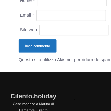
Nome
*
Email
*
Sito web
Questo sito utilizza Akismet per ridurre lo spa
Cilento.holiday
Case vacanze a Marina di
Camerota, Cilento