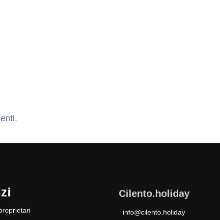
enti
.
zi
Cilento.holiday
roprietari
info@cilento.holiday