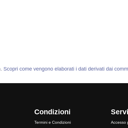
m.
Scopri come vengono elaborati i dati derivati dai comm
Condizioni
Servi
Termini e Condizioni
Accesso p