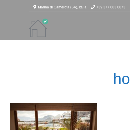
Marina di Camerota (SA), Italia
+39 377 083 0873
ho