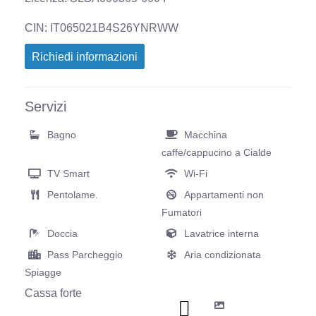
CIN: IT065021B4S26YNRWW
Richiedi informazioni
Servizi
Bagno
Macchina
caffe/cappucino a Cialde
TV Smart
Wi-Fi
Pentolame.
Appartamenti non
Fumatori
Doccia
Lavatrice interna
Pass Parcheggio
Aria condizionata
Spiagge
Cassa forte