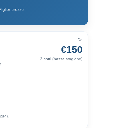
iglior prezzo
Da
€150
2 notti (bassa stagione)
e
geri).