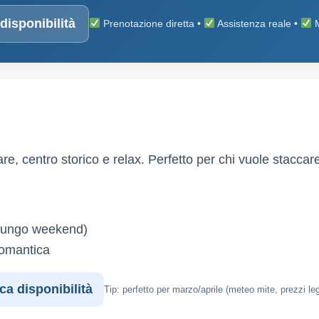
 disponibilità
Prenotazione diretta •
Assistenza reale •
M
e, centro storico e relax. Perfetto per chi vuole staccar
 lungo weekend)
romantica
ica disponibilità
Tip: perfetto per marzo/aprile (meteo mite, prezzi leg