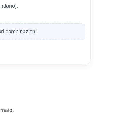
ndario).
ori combinazioni.
ornato.