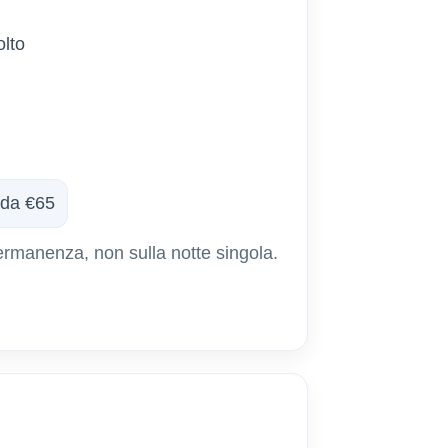
olto
 da €65
a permanenza, non sulla notte singola.