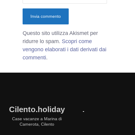
Questo sito utilizza Akismet per
ridurre lo spam.
Scopri come
vengono elaborati i dati derivati dai
commenti
.
Cilento.holiday
Case vacanze a Marina di
Camerota, Cilento