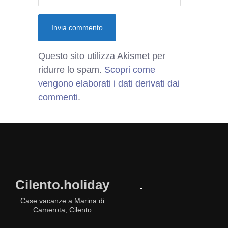
Questo sito utilizza Akismet per
ridurre lo spam.
Scopri come
vengono elaborati i dati derivati dai
commenti
.
Cilento.holiday
Case vacanze a Marina di
Camerota, Cilento