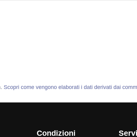
m.
Scopri come vengono elaborati i dati derivati dai comm
Condizioni
Servi