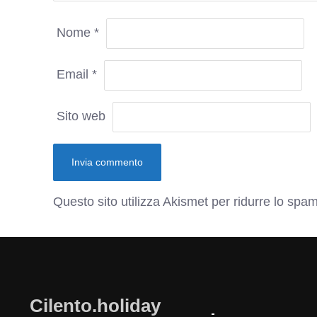
Nome
*
Email
*
Sito web
Questo sito utilizza Akismet per ridurre lo spa
Cilento.holiday