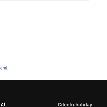
enti
.
zi
Cilento.holiday