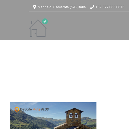
Marina di Camerota (SA), Italia
+39 377 083 0873