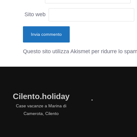
Sito web
Questo sito utilizza Akismet per ridurre lo spa
Cilento.holiday
Case vacanze a Marina di
Camerota, Cilento