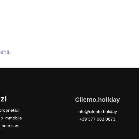
enti
.
zi
Cilento.holiday
roprietari
info@cilento.holiday
tuo immobile
+39 377 083 0873
enotazioni