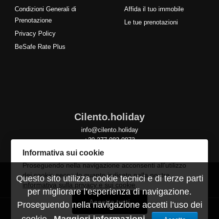
Condizioni Generali di
Affida il tuo immobile
Prenotazione
Le tue prenotazioni
Privacy Policy
BeSafe Rate Plus
Cilento.holiday
info@cilento.holiday
+39 377 083 0873
Informativa sui cookie
Proseguendo nella navigazione acconsenti all’utilizzo
dei cookie secondo quanto indicato nella nostra
Questo sito utilizza cookie tecnici e di terze parti
informativa sulla privacy e sui cookie
.
per migliorare l’esperienza di navigazione.
Accetta tutti
Proseguendo nella navigazione accetti l’uso dei