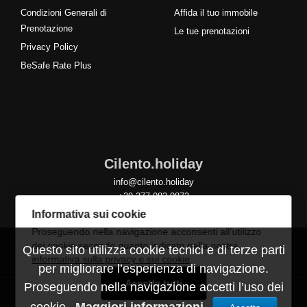
Condizioni Generali di
Affida il tuo immobile
Prenotazione
Le tue prenotazioni
Privacy Policy
BeSafe Rate Plus
Cilento.holiday
info@cilento.holiday
+39 377 083 0873
Informativa sui cookie
Proseguendo nella navigazione acconsenti all’utilizzo
dei cookie secondo quanto indicato nella nostra
Questo sito utilizza cookie tecnici e di terze parti
informativa sulla privacy e sui cookie
.
per migliorare l’esperienza di navigazione.
Accetta tutti
Proseguendo nella navigazione accetti l’uso dei