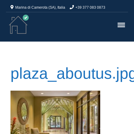
Marina di Camerota (SA), Italia
+39 377 083 0873
plaza_aboutus.jp