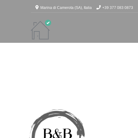
Marina di Camerota (SA), Italia
+39 377 083 0873