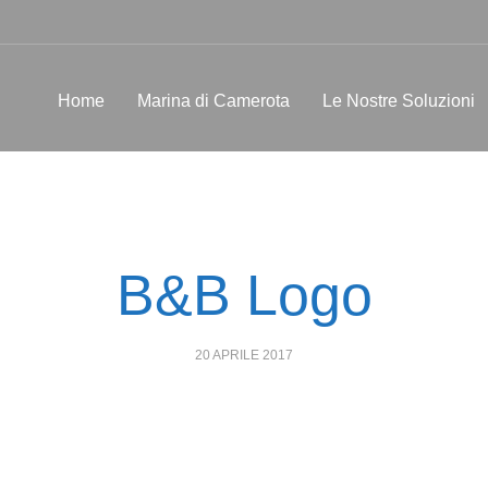
Home
Marina di Camerota
Le Nostre Soluzioni
B&B Logo
POSTED
20 APRILE 2017
ON: